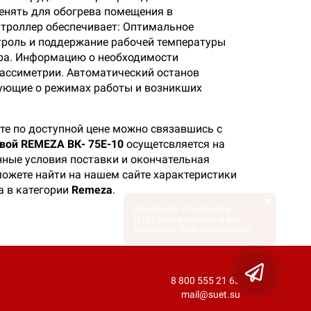
енять для обогрева помещения в
нтроллер обеспечивает: Оптимальное
нтроль и поддержание рабочей температуры
ора. Информацию о необходимости
 ассиметрии. Автоматический останов
рующие о режимах работы и возникших
те по доступной цене можно связавшись с
вой REMEZA ВК- 75Е-10
осущетсвляется на
нные условия поставки и окончательная
 можете найти на нашем сайте характеристики
а в категории
Remeza
.
×
Не нашли что искали?
Отправьте заявку и мы
поможем Вам с выбором!
8 800 555 21 63
mail@suet.su