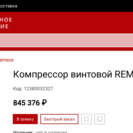
оставка
emeza
Компрессор винтовой REM
Код: 12380032327
845 376 ₽
В заявку
Быстрый заказ
Наличие:
нет в наличии