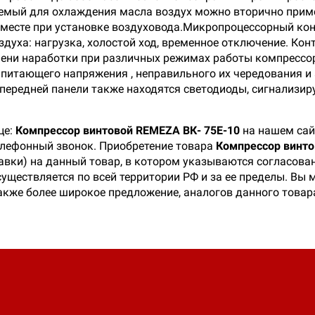
уемый для охлаждения масла воздух можно вторично прим
м месте при установке воздуховода.Микропроцессорный ко
здуха: нагрузка, холостой ход, временное отключение. Ко
емени наработки при различных режимах работы компресс
 питающего напряжения , неправильного их чередования и
 передней панели также находятся светодиоды, сигнализи
це:
Компрессор винтовой REMEZA ВК- 75Е-10
на нашем сай
телефонный звонок. Приобретение товара
Компрессор винто
тавки) на данный товар, в котором указываются согласова
существляется по всей территории РФ и за ее пределы. Вы
акже более широкое предложение, аналогов данного товар