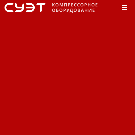
Главная
Производители
KRAFTMANN
KRAFTMANN
Сортировка:
По наименованию
Сначала недорогие
Сначала дорогие