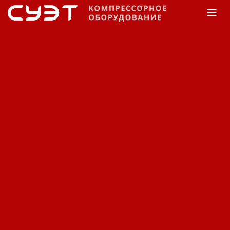
Главная
Производители
ELITECH
ELITECH
Сортировка:
По наименованию
Сначала недорогие
Сначала дорогие